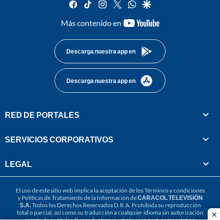
facebook
tiktok
instagram
twitter
whatsapp
google
youtube-
Más contenido en
footer
Descarga nuestra app en
Descarga nuestra app en
RED DE PORTALES
SERVICIOS CORPORATIVOS
LEGAL
El uso de este sitio web implica la aceptación de los
Términos y condiciones
y
Políticas de Tratamiento de la Información
de
CARACOL TELEVISIÓN
S.A.
Todos los Derechos Reservados D.R.A. Prohibida su reproducción
total o parcial, así como su traducción a cualquier idioma sin autorización
cl
escrita de su titular. Reproduction in whole or in part, or translation