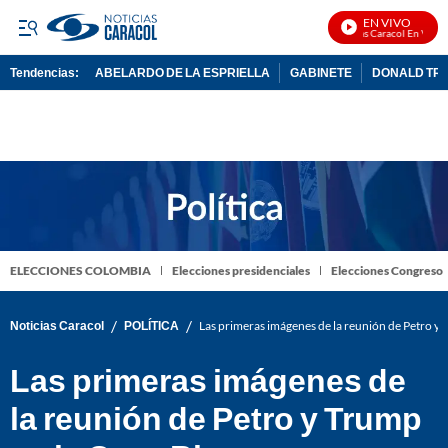
EN VIVO
Noticias Caracol En Vivo
Tendencias:
ABELARDO DE LA ESPRIELLA
GABINETE
DONALD TR
PUBLICIDAD
ELECCIONES COLOMBIA
Elecciones presidenciales
Elecciones Congreso
/
/
Noticias Caracol
POLÍTICA
Las primeras imágenes de la reunión de Petro y 
Las primeras imágenes de
la reunión de Petro y Trump