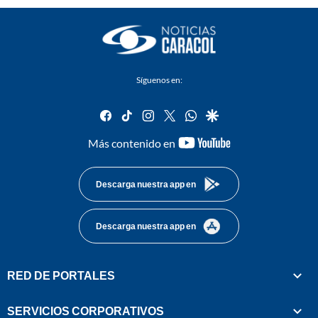
Síguenos en:
facebook
tiktok
instagram
twitter
whatsapp
google
youtube-
Más contenido en
footer
Descarga nuestra app en
Descarga nuestra app en
RED DE PORTALES
SERVICIOS CORPORATIVOS