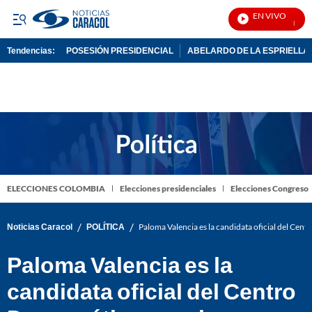
EN VIVO
Noticia
Tendencias:
POSESIÓN PRESIDENCIAL
ABELARDO DE LA ESPRIELLA
PUBLICIDAD
ELECCIONES COLOMBIA
Elecciones presidenciales
Elecciones Congreso
/
/
Noticias Caracol
POLÍTICA
Paloma Valencia es la candidata oficial del Cent
Paloma Valencia es la
candidata oficial del Centro