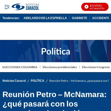
EN VIVO
Noticias Caracol En Vivo
Tendencias:
ABELARDO DE LA ESPRIELLA
GABINETE
ACCIDENTE 
PUBLICIDAD
ELECCIONES COLOMBIA
Elecciones presidenciales
Elecciones Congreso
/
/
Noticias Caracol
POLÍTICA
Reunión Petro – McNamara: ¿qué pasará con los 
Reunión Petro – McNamara:
¿qué pasará con los