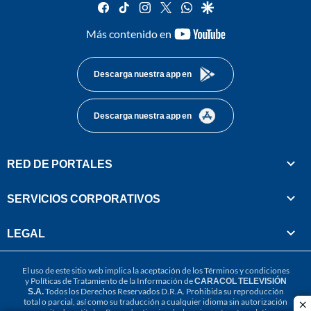
facebook
tiktok
instagram
twitter
whatsapp
google
youtube-
Más contenido en
footer
Descarga nuestra app en
Descarga nuestra app en
RED DE PORTALES
SERVICIOS CORPORATIVOS
LEGAL
El uso de este sitio web implica la aceptación de los
Términos y condiciones
y
Políticas de Tratamiento de la Información
de
CARACOL TELEVISIÓN
S.A.
Todos los Derechos Reservados D.R.A. Prohibida su reproducción
total o parcial, así como su traducción a cualquier idioma sin autorización
cl