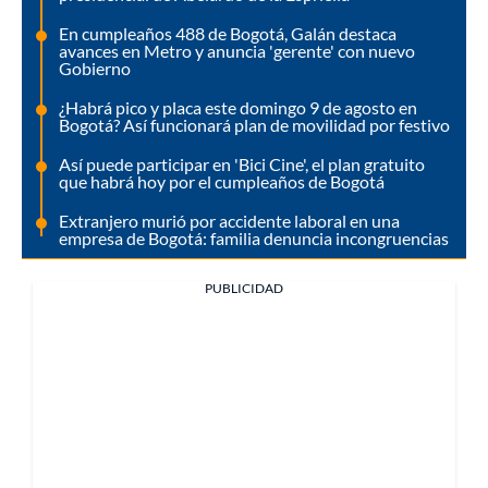
En cumpleaños 488 de Bogotá, Galán destaca
avances en Metro y anuncia 'gerente' con nuevo
Gobierno
¿Habrá pico y placa este domingo 9 de agosto en
Bogotá? Así funcionará plan de movilidad por festivo
Así puede participar en 'Bici Cine', el plan gratuito
que habrá hoy por el cumpleaños de Bogotá
Extranjero murió por accidente laboral en una
empresa de Bogotá: familia denuncia incongruencias
PUBLICIDAD