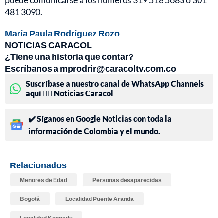
puede comunicarse a los números 319 518 5683 o 301
481 3090.
María Paula Rodríguez Rozo
NOTICIAS CARACOL
¿Tiene una historia que contar?
Escríbanos a mprodrir@caracoltv.com.co
Suscríbase a nuestro canal de WhatsApp Channels
aquí 👉🏻 Noticias Caracol
✔️ Síganos en Google Noticias con toda la
información de Colombia y el mundo.
Relacionados
Menores de Edad
Personas desaparecidas
Bogotá
Localidad Puente Aranda
Localidad Kennedy