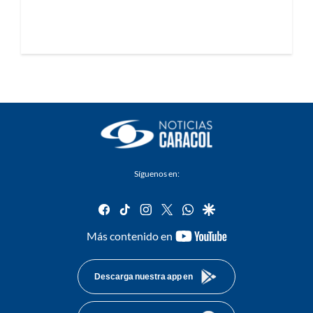
Síguenos en:
facebook
tiktok
instagram
twitter
whatsapp
google
youtube-
Más contenido en
footer
Descarga nuestra app en