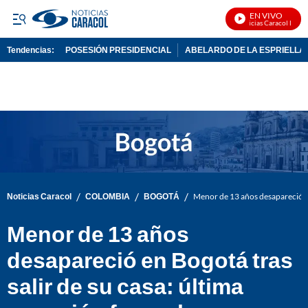
EN VIVO
Noticias Caracol En Viv
Tendencias:
POSESIÓN PRESIDENCIAL
ABELARDO DE LA ESPRIELLA
PUBLICIDAD
/
/
/
Noticias Caracol
COLOMBIA
BOGOTÁ
Menor de 13 años desapareció en
Menor de 13 años
desapareció en Bogotá tras
salir de su casa: última