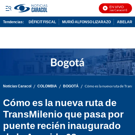
EN VIVO
Noticias Caracol En Vivo
Tendencias:
DÉFICIT FISCAL
MURIÓ ALFONSO LIZARAZO
ABELARDO
PUBLICIDAD
/
/
/
Noticias Caracol
COLOMBIA
BOGOTÁ
Cómo es la nueva ruta de TransM
Cómo es la nueva ruta de
TransMilenio que pasa por
puente recién inaugurado