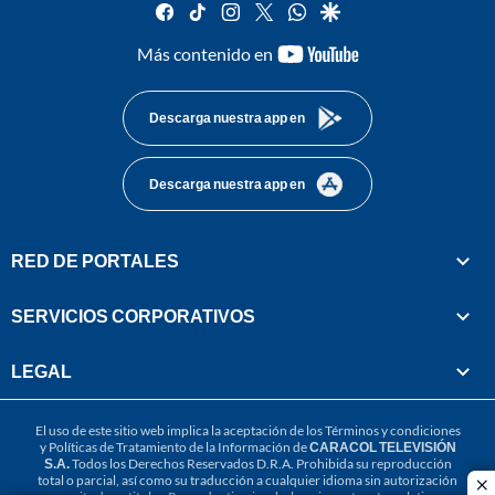
facebook
tiktok
instagram
twitter
whatsapp
google
youtube-
Más contenido en
footer
Descarga nuestra app en
Descarga nuestra app en
RED DE PORTALES
SERVICIOS CORPORATIVOS
LEGAL
El uso de este sitio web implica la aceptación de los
Términos y condiciones
y
Políticas de Tratamiento de la Información
de
CARACOL TELEVISIÓN
S.A.
Todos los Derechos Reservados D.R.A. Prohibida su reproducción
total o parcial, así como su traducción a cualquier idioma sin autorización
cl