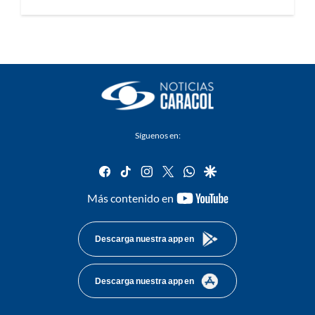
Síguenos en:
facebook
tiktok
instagram
twitter
whatsapp
google
youtube-
Más contenido en
footer
Descarga nuestra app en
Descarga nuestra app en