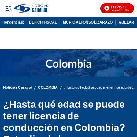
EN VIVO
Noticias Caracol En Vivo
Tendencias:
DÉFICIT FISCAL
MURIÓ ALFONSO LIZARAZO
ABELARDO
PUBLICIDAD
/
/
Noticias Caracol
COLOMBIA
¿Hasta qué edad se puede tener licencia de co
¿Hasta qué edad se puede
tener licencia de
conducción en Colombia?