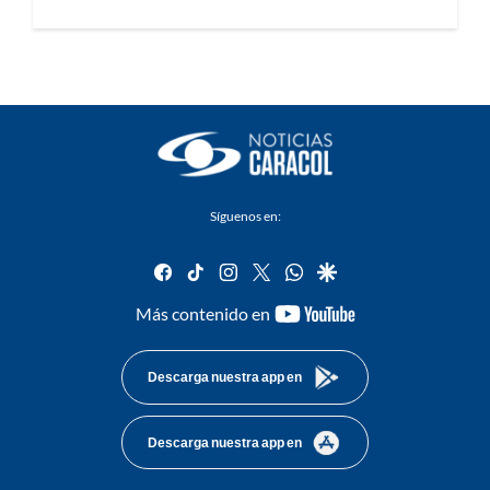
Síguenos en:
facebook
tiktok
instagram
twitter
whatsapp
google
youtube-
Más contenido en
footer
Descarga nuestra app en
Descarga nuestra app en