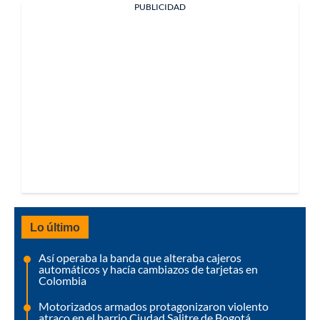
PUBLICIDAD
Lo último
Así operaba la banda que alteraba cajeros
automáticos y hacía cambiazos de tarjetas en
Colombia
Motorizados armados protagonizaron violento
atraco en el barrio Ciudad Salitre de Bogotá