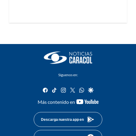
Síguenos en:
facebook
tiktok
instagram
twitter
whatsapp
google
youtube-
Más contenido en
footer
Descarga nuestra app en