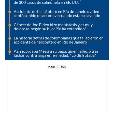
de 300 casos de salmonela en EE. UU.
Accidente de helicóptero en Río de Janeiro: video
captó sonido de aeronave cuando estaba cayendo
Cáncer de Joe Biden hizo metástasis y es muy
doloroso, según su hijo: "Se ha extendido"
La historia detrás de colombianas que fallecieron en
accidente de helicóptero en Río de Janeiro
Así recordaba Messi a su papá, quien falleció tras
luchar contra larga enfermedad: "Lo disfrutaba"
PUBLICIDAD