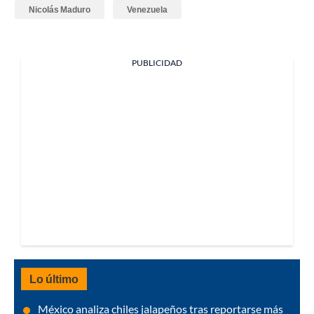
Nicolás Maduro
Venezuela
PUBLICIDAD
Lo último
México analiza chiles jalapeños tras reportarse más