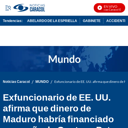
EN VIVO
Noticias Caracol En Vivo
Tendencias:
ABELARDO DE LA ESPRIELLA
GABINETE
ACCIDENTE 
PUBLICIDAD
/
/
Noticias Caracol
MUNDO
Exfuncionario de EE. UU. afirma que dinero de 
Exfuncionario de EE. UU.
afirma que dinero de
Maduro habría financiado