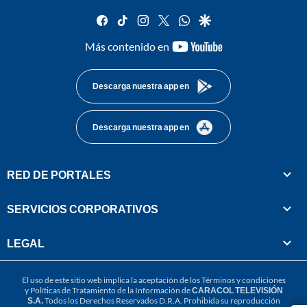
facebook
tiktok
instagram
twitter
whatsapp
google
youtube-
Más contenido en
footer
Descarga nuestra app en
Descarga nuestra app en
RED DE PORTALES
SERVICIOS CORPORATIVOS
LEGAL
El uso de este sitio web implica la aceptación de los
Términos y condiciones
y
Políticas de Tratamiento de la Información
de
CARACOL TELEVISIÓN
S.A.
Todos los Derechos Reservados D.R.A. Prohibida su reproducción