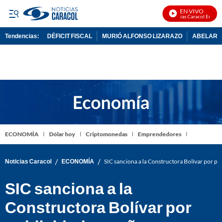
EN VIVO
Noticias Caracol En Vivo
Tendencias:
DÉFICIT FISCAL
MURIÓ ALFONSO LIZARAZO
ABELARDO
PUBLICIDAD
ECONOMÍA
Dólar hoy
Criptomonedas
Emprendedores
/
/
Noticias Caracol
ECONOMÍA
SIC sanciona a la Constructora Bolívar por p
SIC sanciona a la
Constructora Bolívar por