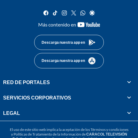
facebook
tiktok
instagram
twitter
whatsapp
google
youtube-
Más contenido en
footer
Descarga nuestra app en
Descarga nuestra app en
RED DE PORTALES
SERVICIOS CORPORATIVOS
LEGAL
El uso de este sitio web implica la aceptación de los
Términos y condiciones
y
Políticas de Tratamiento de la Información
de
CARACOL TELEVISIÓN