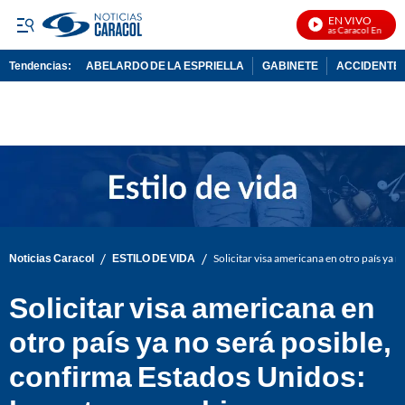
EN VIVO
Noticias Caracol En Vivo
Tendencias:
ABELARDO DE LA ESPRIELLA
GABINETE
ACCIDENTE 
PUBLICIDAD
/
/
Noticias Caracol
ESTILO DE VIDA
Solicitar visa americana en otro país ya 
Solicitar visa americana en
otro país ya no será posible,
confirma Estados Unidos: