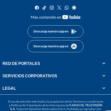
facebook
tiktok
instagram
twitter
whatsapp
google
youtube-
Más contenido en
footer
Descarga nuestra app en
Descarga nuestra app en
RED DE PORTALES
SERVICIOS CORPORATIVOS
LEGAL
El uso de este sitio web implica la aceptación de los
Términos y condiciones
y
Políticas de Tratamiento de la Información
de
CARACOL TELEVISIÓN
S.A.
Todos los Derechos Reservados D.R.A. Prohibida su reproducción