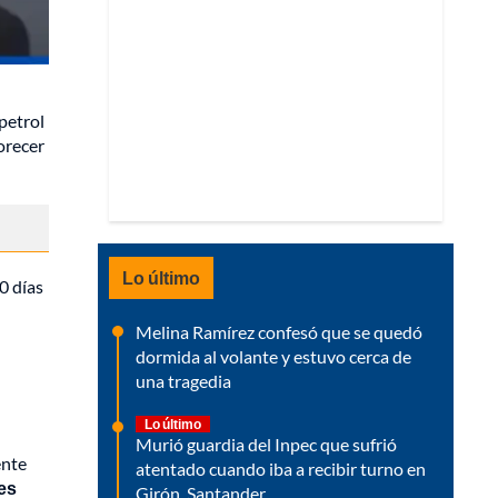
petrol
orecer
Lo último
0 días
Melina Ramírez confesó que se quedó
dormida al volante y estuvo cerca de
una tragedia
Lo último
Murió guardia del Inpec que sufrió
ente
atentado cuando iba a recibir turno en
es
Girón, Santander