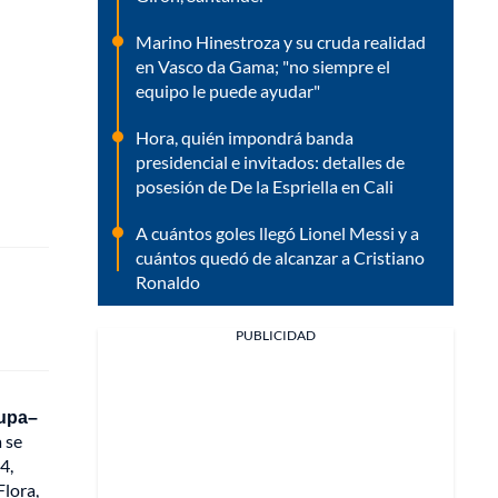
Marino Hinestroza y su cruda realidad
en Vasco da Gama; "no siempre el
equipo le puede ayudar"
Hora, quién impondrá banda
presidencial e invitados: detalles de
posesión de De la Espriella en Cali
A cuántos goles llegó Lionel Messi y a
cuántos quedó de alcanzar a Cristiano
Ronaldo
PUBLICIDAD
hupa–
a se
4,
Flora,