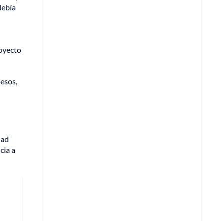
debía
royecto
pesos,
dad
cia a