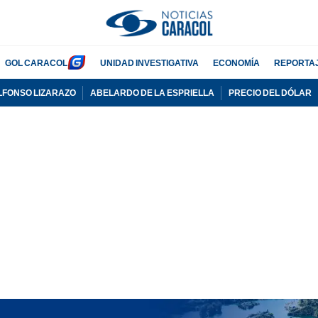
GOL CARACOL
UNIDAD INVESTIGATIVA
ECONOMÍA
REPORTA
LFONSO LIZARAZO
ABELARDO DE LA ESPRIELLA
PRECIO DEL DÓLAR
PUBLICIDAD