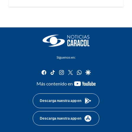
Síguenos en:
facebook
tiktok
instagram
twitter
whatsapp
google
youtube-
Más contenido en
footer
Descarga nuestra app en
Descarga nuestra app en