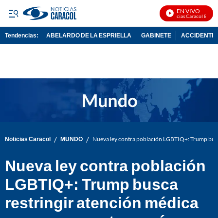
EN VIVO
Noticias Caracol En Vivo
Tendencias:
ABELARDO DE LA ESPRIELLA
GABINETE
ACCIDENTE 
PUBLICIDAD
/
/
Noticias Caracol
MUNDO
Nueva ley contra población LGBTIQ+: Trump busc
Nueva ley contra población
LGBTIQ+: Trump busca
restringir atención médica