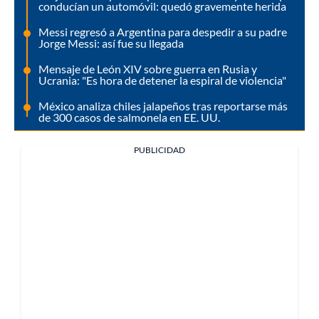
conducían un automóvil: quedó gravemente herida
Messi regresó a Argentina para despedir a su padre
Jorge Messi: así fue su llegada
Mensaje de León XIV sobre guerra en Rusia y
Ucrania: "Es hora de detener la espiral de violencia"
México analiza chiles jalapeños tras reportarse más
de 300 casos de salmonela en EE. UU.
PUBLICIDAD