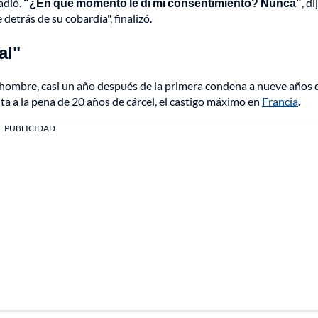
ñadió.
"¿En qué momento le di mi consentimiento? Nunca"
, di
etrás de su cobardía", finalizó.
al"
l hombre, casi un año después de la primera condena a nueve años 
nta a la pena de 20 años de cárcel, el castigo máximo en
Francia
.
PUBLICIDAD