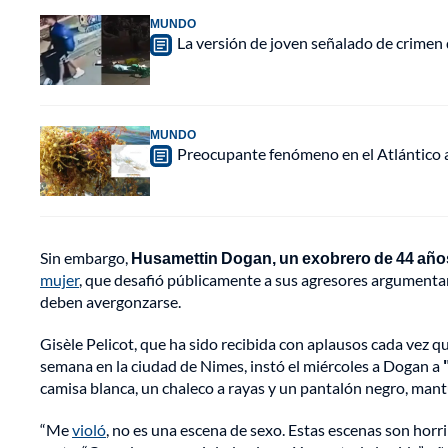
MUNDO
La versión de joven señalado de crimen 
MUNDO
Preocupante fenómeno en el Atlántico a
Sin embargo,
Husamettin Dogan, un exobrero de 44 años
mujer
, que desafió públicamente a sus agresores argumentand
deben avergonzarse.
Gisèle Pelicot, que ha sido recibida con aplausos cada vez qu
semana en la ciudad de Nimes, instó el miércoles a Dogan a
camisa blanca, un chaleco a rayas y un pantalón negro, man
“Me
violó
, no es una escena de sexo. Estas escenas son horri