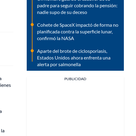
padre para seguir cobrando la pensión:
nadie supo de su deceso
Cohete de SpaceX impactó de forma no
planificada contra la superficie lunar,
confirmó la NASA
Aparte del brote de ciclosporiasis,
Estados Unidos ahora enfrenta una
alerta por salmonella
a
PUBLICIDAD
uienes
a
 la