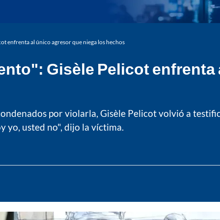
cot enfrenta al único agresor que niega los hechos
nto": Gisèle Pelicot enfrenta
denados por violarla, Gisèle Pelicot volvió a testifi
 yo, usted no", dijo la víctima.