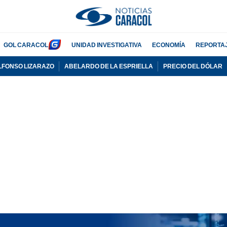
GOL CARACOL
UNIDAD INVESTIGATIVA
ECONOMÍA
REPORTA
LFONSO LIZARAZO
ABELARDO DE LA ESPRIELLA
PRECIO DEL DÓLAR
PUBLICIDAD