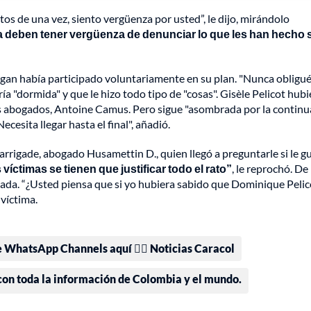
tos de una vez, siento vergüenza por usted”, le dijo, mirándolo
a deben tener vergüenza de denunciar lo que les han hecho s
ogan había participado voluntariamente en su plan. "Nunca obligué
ía "dormida" y que le hizo todo tipo de "cosas". Gisèle Pelicot hubi
sus abogados, Antoine Camus. Pero sigue "asombrada por la continu
cesita llegar hasta el final", añadió.
rrigade, abogado Husamettin D., quien llegó a preguntarle si le g
 víctimas se tienen que justificar todo el rato”
, le reprochó. De
nada. “¿Usted piensa que si yo hubiera sabido que Dominique Peli
víctima.
e WhatsApp Channels aquí 👉🏻 Noticias Caracol
 con toda la información de Colombia y el mundo.