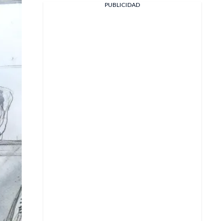
PUBLICIDAD
Facebook
X
Whatsapp
Copiar enlace
Telegram
LinkedIn