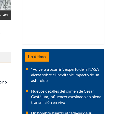
 -
AFP
,
Lo último
"Volverá a ocurrir": experto de la NASA
alerta sobre el inevitable impacto de un
asteroide
o no
Nuevos detalles del crimen de César
Gastélum, influencer asesinado en plena
transmisión en vivo
Un hombre guardó el cadáver de su