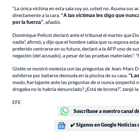
“La única víctima en esta sala soy yo, usted no. Asuma sus ac
directamente a la cara.
“A las víctimas les digo que nunc
por la fuerza”
, añadió.
Dominique Pelicot declaró ante el tribunal el martes que D
nadie", afirmó, y dijo que el hombre sabía que su esposa estar
preferido centrarse en su futuro, declaró a la AFP uno de 
negación (del acusado), a pesar de las pruebas materiales". "Ne
Gisèle se mostró molesta con las preguntas de Jean-Marc Da
exhibirse por bañarse desnuda en la piscina de su casa.
“Las
modo, fue tajante ante las preguntas de si nunca sospechó 
drogaba no lo habría denunciado? ¿Está de broma?”, zanjó la 
EFE
Suscríbase a nuestro canal d
✔️ Síganos en Google Noticias