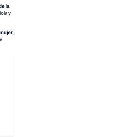
de la
dola y
mujer,
e