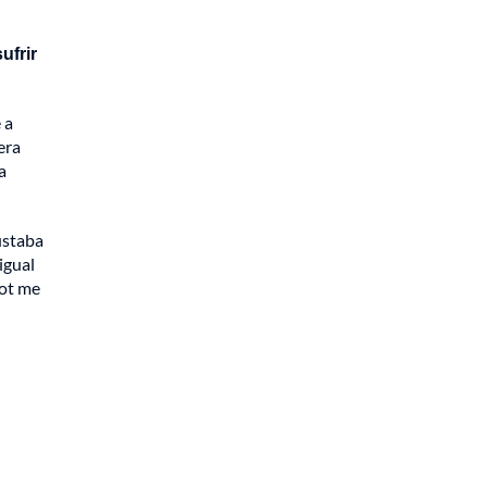
ufrir
 a
era
a
ustaba
 igual
cot me