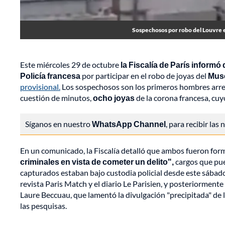
Sospechosos por robo del Louvre e
Este miércoles 29 de octubre
la Fiscalía de París informó
Policía francesa
por participar en el robo de joyas del
Muse
provisional.
Los sospechosos son los primeros hombres arre
cuestión de minutos,
ocho joyas
de la corona francesa, cuy
Síganos en nuestro
WhatsApp Channel
, para recibir las
En un comunicado, la Fiscalía detalló que ambos fueron fo
criminales en vista de cometer un delito",
cargos que pue
capturados estaban bajo custodia policial desde este sábado
revista Paris Match y el diario Le Parisien, y posteriormente
Laure Beccuau, que lamentó la divulgación "precipitada" de l
las pesquisas.