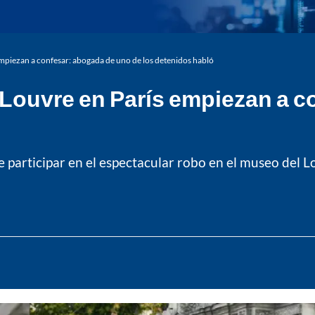
mpiezan a confesar: abogada de uno de los detenidos habló
Louvre en París empiezan a c
articipar en el espectacular robo en el museo del L