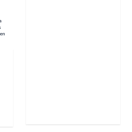
a
s
 en