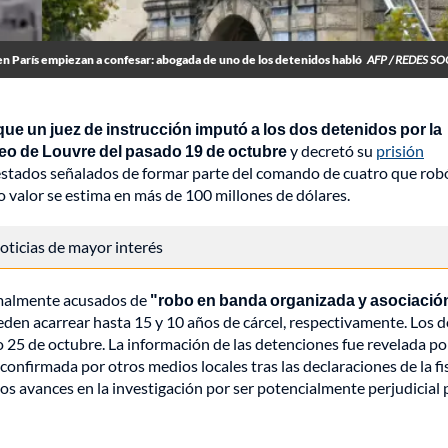
n París empiezan a confesar: abogada de uno de los detenidos habló
AFP / REDES SO
 que un juez de instrucción imputó a los dos detenidos por la
o de Louvre del pasado 19 de octubre
y decretó su
prisión
stados señalados de formar parte del comando de cuatro que robó
o valor se estima en más de 100 millones de dólares.
 noticias de mayor interés
rmalmente acusados de
"robo en banda organizada y asociació
den acarrear hasta 15 y 10 años de cárcel, respectivamente. Los 
 25 de octubre. La información de las detenciones fue revelada por
 confirmada por otros medios locales tras las declaraciones de la fi
os avances en la investigación por ser potencialmente perjudicial 