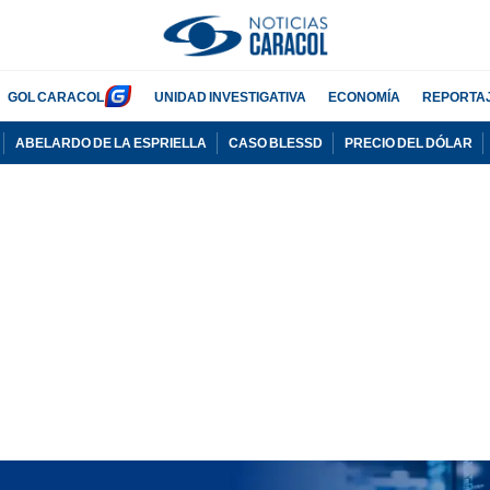
GOL CARACOL
UNIDAD INVESTIGATIVA
ECONOMÍA
REPORTA
ABELARDO DE LA ESPRIELLA
CASO BLESSD
PRECIO DEL DÓLAR
PUBLICIDAD