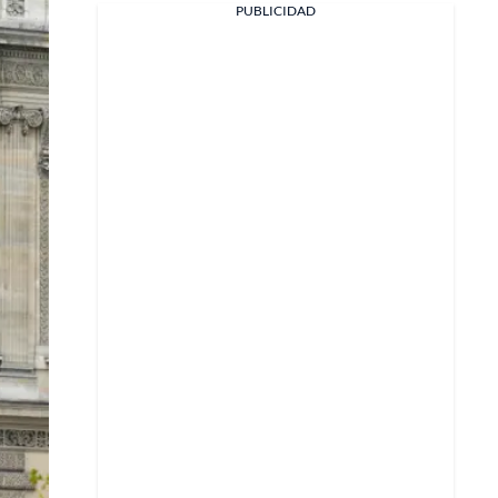
PUBLICIDAD
Facebook
X
Whatsapp
Copiar enlace
Telegram
LinkedIn