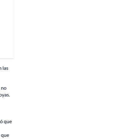
 las
o no
oyas.
ió que
ó que