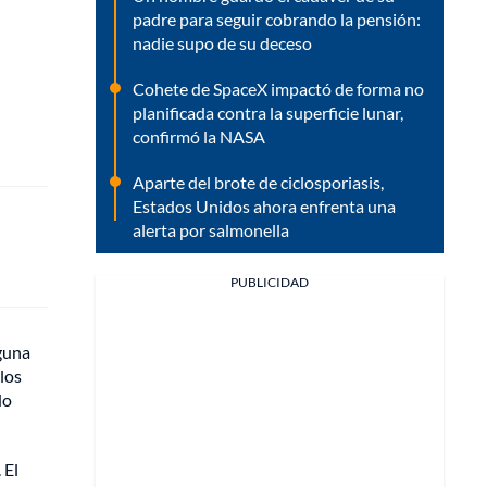
padre para seguir cobrando la pensión:
nadie supo de su deceso
Cohete de SpaceX impactó de forma no
planificada contra la superficie lunar,
confirmó la NASA
Aparte del brote de ciclosporiasis,
Estados Unidos ahora enfrenta una
alerta por salmonella
PUBLICIDAD
guna
los
do
. El