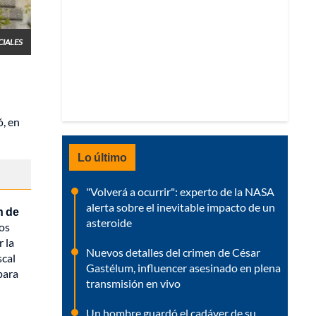
CIALES
, en
Lo último
"Volverá a ocurrir": experto de la NASA
alerta sobre el inevitable impacto de un
n de
asteroide
dos
 la
Nuevos detalles del crimen de César
scal
Gastélum, influencer asesinado en plena
para
transmisión en vivo
Un hombre guardó el cadáver de su