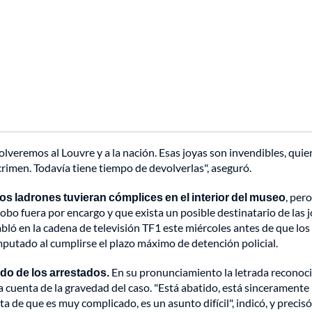
veremos al Louvre y a la nación. Esas joyas son invendibles, quien
rimen. Todavía tiene tiempo de devolverlas", aseguró.
los ladrones tuvieran cómplices en el interior del museo
, per
bo fuera por encargo y que exista un posible destinatario de las j
ló en la cadena de televisión TF1 este miércoles antes de que los
mputado al cumplirse el plazo máximo de detención policial.
ado de los arrestados.
En su pronunciamiento la letrada reconoc
da cuenta de la gravedad del caso. "Está abatido, está sinceramente
 de que es muy complicado, es un asunto difícil", indicó, y precis