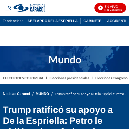
EN VIVO
Noticias Caracol En Vivo
Tendencias:
ABELARDO DE LA ESPRIELLA
GABINETE
ACCIDENTE 
PUBLICIDAD
ELECCIONES COLOMBIA
Elecciones presidenciales
Elecciones Congreso
/
/
Noticias Caracol
MUNDO
Trump ratificó su apoyo a De la Espriella: Petro le
Trump ratificó su apoyo a
De la Espriella: Petro le