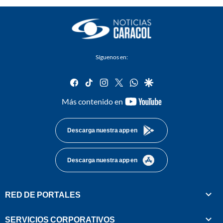
Síguenos en:
facebook
tiktok
instagram
twitter
whatsapp
google
youtube-
Más contenido en
footer
Descarga nuestra app en
Descarga nuestra app en
RED DE PORTALES
SERVICIOS CORPORATIVOS