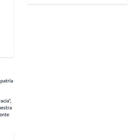
 patria
acia",
uestra
dente