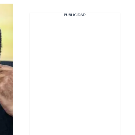
PUBLICIDAD
Facebook
X
Whatsapp
Copiar enlace
Telegram
LinkedIn