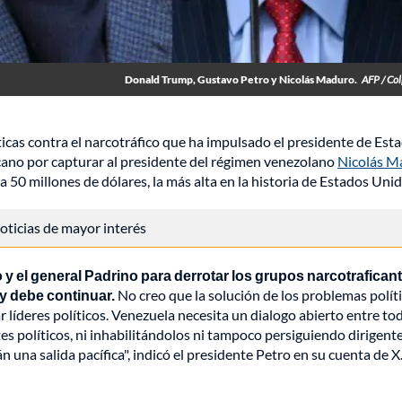
Donald Trump, Gustavo Petro y Nicolás Maduro.
AFP / Co
ticas contra el narcotráfico que ha impulsado el presidente de Est
icano por capturar al presidente del régimen venezolano
Nicolás M
0 millones de dólares, la más alta en la historia de Estados Unid
 noticias de mayor interés
y el general Padrino para derrotar los grupos narcotrafican
 y debe continuar.
No creo que la solución de los problemas polít
 líderes políticos. Venezuela necesita un dialogo abierto entre to
tes políticos, ni inhabilitándolos ni tampoco persiguiendo dirigent
án una salida pacífica", indicó el presidente Petro en su cuenta de X