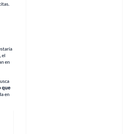
itas.
staría
 el
ían en
busca
o que
da en