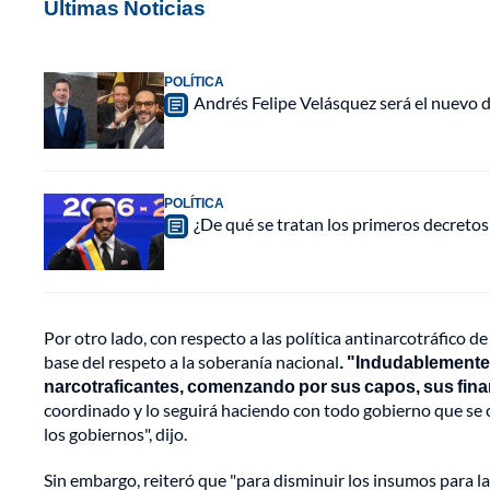
Últimas Noticias
POLÍTICA
Andrés Felipe Velásquez será el nuevo di
POLÍTICA
¿De qué se tratan los primeros decretos
Por otro lado, con respecto a las política antinarcotráfico d
base del respeto a la soberanía nacional
. "Indudablemente 
narcotraficantes, comenzando por sus capos, sus finanz
coordinado y lo seguirá haciendo con todo gobierno que se
los gobiernos", dijo.
Sin embargo, reiteró que "para disminuir los insumos para l