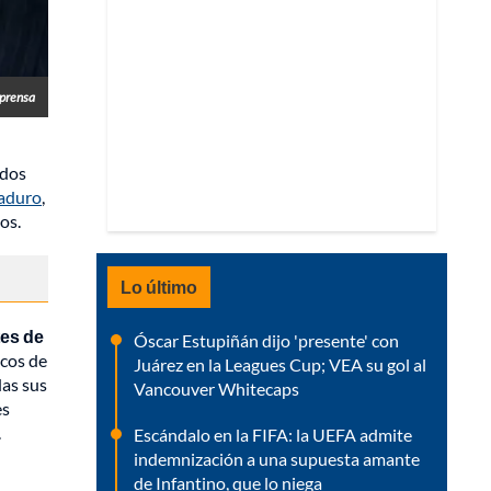
lprensa
ados
aduro
,
os.
Lo último
tes de
Óscar Estupiñán dijo 'presente' con
icos de
Juárez en la Leagues Cup; VEA su gol al
das sus
Vancouver Whitecaps
es
.
Escándalo en la FIFA: la UEFA admite
indemnización a una supuesta amante
de Infantino, que lo niega