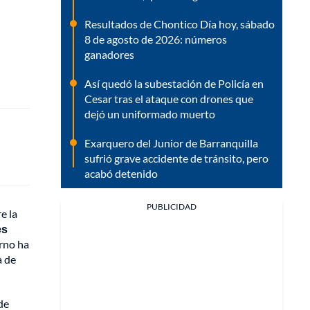
Resultados de Chontico Día hoy, sábado
8 de agosto de 2026: números
ganadores
Así quedó la subestación de Policía en
Cesar tras el ataque con drones que
dejó un uniformado muerto
Exarquero del Junior de Barranquilla
sufrió grave accidente de tránsito, pero
acabó detenido
PUBLICIDAD
e la
es
rno ha
a de
de