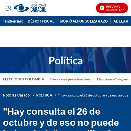
EN VIVO
Noticias Caracol En Vivo
Tendencias:
DÉFICIT FISCAL
MURIÓ ALFONSO LIZARAZO
ABELARDO
PUBLICIDAD
ELECCIONES COLOMBIA
Elecciones presidenciales
Elecciones Congreso
/
/
Noticias Caracol
POLÍTICA
"Hay consulta el 26 de octubre y de eso no puede
"Hay consulta el 26 de
octubre y de eso no puede