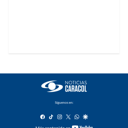
Síguenos en:
facebook
tiktok
instagram
twitter
whatsapp
google
youtube-
Más contenido en