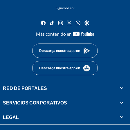
Síguenos en:
facebook
tiktok
instagram
twitter
whatsapp
google
youtube-
Más contenido en
footer
Descarga nuestra app en
Descarga nuestra app en
RED DE PORTALES
SERVICIOS CORPORATIVOS
LEGAL