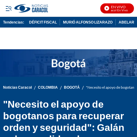
EN VIVO
Noticias Caracol En Vivo
Tendencias:
DÉFICIT FISCAL
MURIÓ ALFONSO LIZARAZO
ABELARDO
PUBLICIDAD
/
/
/
Noticias Caracol
COLOMBIA
BOGOTÁ
"Necesito el apoyo de bogotano
"Necesito el apoyo de
bogotanos para recuperar
orden y seguridad": Galán