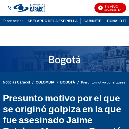
EN VIVO
Noticias Caracol En Vivo
Tendencias:
ABELARDO DE LA ESPRIELLA
GABINETE
DONALD TR
PUBLICIDAD
/
/
/
Noticias Caracol
COLOMBIA
BOGOTÁ
Presunto motivo por el que se o
Presunto motivo por el que
se originó golpiza en la que
fue asesinado Jaime