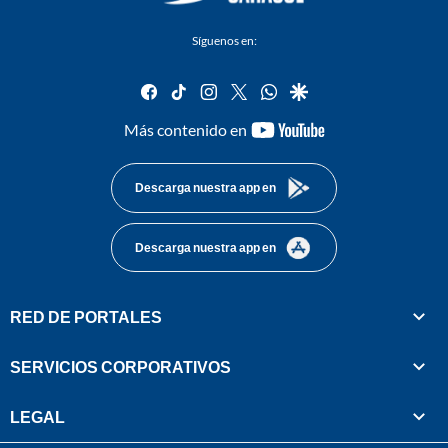
Síguenos en:
facebook
tiktok
instagram
twitter
whatsapp
google
youtube-
Más contenido en
footer
Descarga nuestra app en
Descarga nuestra app en
RED DE PORTALES
SERVICIOS CORPORATIVOS
LEGAL