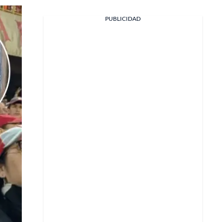
PUBLICIDAD
Facebook
X
Whatsapp
Copiar enlace
Telegram
LinkedIn