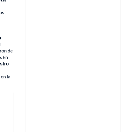
gos
o
n
eron de
ó. En
stro
 en la