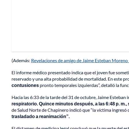
(Además:
Revelaciones de amigo de Jaime Esteban Moreno s
El informe médico presentado indica que el joven fue someti
reservado y una alta probabilidad de mortalidad. En este pr
contusiones
pronto temporales izquierdas”, detalló la func
Hacia las 6:33 de la tarde del 31 de octubre, Jaime Esteban 
respiratorio. Quince minutos después, a las 6:48 p. m.,
de Salud Norte de Chapinero indicó que “la víctima ingresó 
trasladado a reanimación”.
El dictamen de medicina legal concluyó que la muerte del e