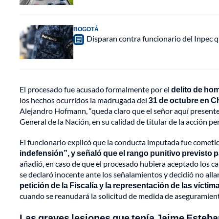
BOGOTÁ
Disparan contra funcionario del Inpec q
El procesado fue acusado formalmente por el
delito de ho
los hechos ocurridos la madrugada del
31 de octubre en C
Alejandro Hofmann, “queda claro que el señor aquí presente,
General de la Nación, en su calidad de titular de la acción pe
El funcionario explicó que la conducta imputada fue cometid
indefensión”, y señaló que el rango punitivo previsto pa
añadió, en caso de que el procesado hubiera aceptado los car
se declaró inocente ante los señalamientos y decidió no alla
petición de la Fiscalía y la representación de las vícti
cuando se reanudará la solicitud de medida de aseguramien
Las graves lesiones que tenía Jaime Esteba