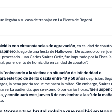
ue llegaba a su casa de trabajar en La Picota de Bogotá
micidio con circunstancias de agravación
, en calidad de coauto
hapinero
, luego de una fiesta de Halloween. De acuerdo con el jue
 procesado Juan Carlos Suárez Ortiz, fue imputado por la Fiscalía
nal, por el delito de homicidio en calidad de coautor”.
a “
colocando a la víctima en situación de inferioridad o
ra este tipo de delito oscila entre 40 y 50 años
de prisión. Seg
gos, la pena podría reducirse hasta la mitad. Sin embargo, Suárez 
narse. La audiencia, que se extendió por varias horas,
fue suspend
mas, y continuará este jueves 6 de noviembre a las 9 de la mañ
to.
n Moreno tras brutal golpiza que recibió en Bog