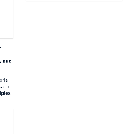
e
 y que
oria
sario
iples