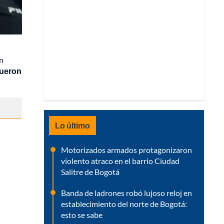
ón
fueron
Lo último
Motorizados armados protagonizaron
violento atraco en el barrio Ciudad
Salitre de Bogotá
Banda de ladrones robó lujoso reloj en
establecimiento del norte de Bogotá:
esto se sabe