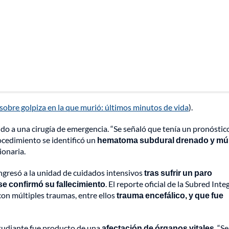
obre golpiza en la que murió: últimos minutos de vida
).
do a una cirugía de emergencia. “Se señaló que tenía un pronóstic
ocedimiento se identificó un
hematoma subdural drenado y múl
ionaria.
ingresó a la unidad de cuidados intensivos
tras sufrir un paro
 se confirmó su fallecimiento
. El reporte oficial de la Subred Int
con múltiples traumas, entre ellos
trauma encefálico, y que fue
studiante fue producto de una
afectación de órganos vitales
. “Se