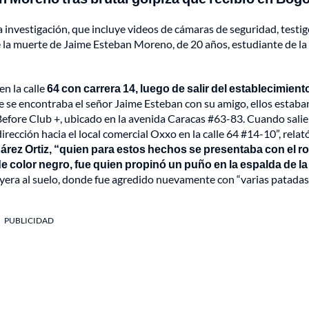
 la investigación, que incluye videos de cámaras de seguridad, testi
e la muerte de Jaime Esteban Moreno, de 20 años, estudiante de la
en la calle
64 con carrera 14, luego de salir del establecimient
 se encontraba el señor Jaime Esteban con su amigo, ellos estaba
fore Club +, ubicado en la avenida Caracas #63-83. Cuando sali
 dirección hacia el local comercial Oxxo en la calle 64 #14-10”, relat
rez Ortiz, “quien para estos hechos se presentaba con el ro
de color negro, fue quien propinó un puño en la espalda de la
 cayera al suelo, donde fue agredido nuevamente con “varias patadas
PUBLICIDAD