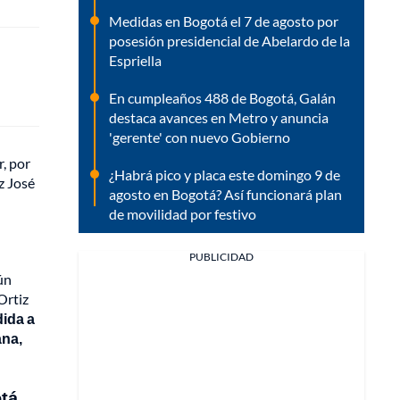
Medidas en Bogotá el 7 de agosto por
posesión presidencial de Abelardo de la
Espriella
En cumpleaños 488 de Bogotá, Galán
destaca avances en Metro y anuncia
'gerente' con nuevo Gobierno
r, por
¿Habrá pico y placa este domingo 9 de
z José
agosto en Bogotá? Así funcionará plan
de movilidad por festivo
PUBLICIDAD
ún
Ortiz
ida a
ana,
otá