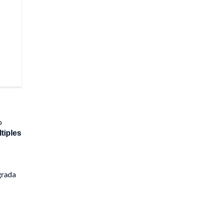
o
tiples
egrada