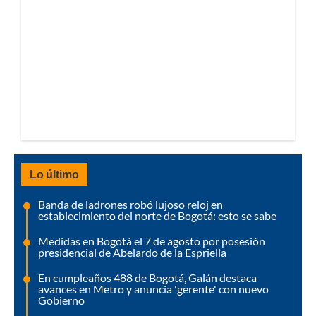
Lo último
Banda de ladrones robó lujoso reloj en
establecimiento del norte de Bogotá: esto se sabe
Medidas en Bogotá el 7 de agosto por posesión
presidencial de Abelardo de la Espriella
En cumpleaños 488 de Bogotá, Galán destaca
avances en Metro y anuncia 'gerente' con nuevo
Gobierno