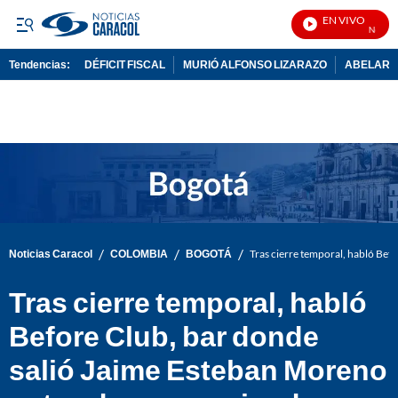
EN VIVO
Noticias 
Tendencias:
DÉFICIT FISCAL
MURIÓ ALFONSO LIZARAZO
ABELARDO
PUBLICIDAD
/
/
/
Noticias Caracol
COLOMBIA
BOGOTÁ
Tras cierre temporal, habló Bef
Tras cierre temporal, habló
Before Club, bar donde
salió Jaime Esteban Moreno