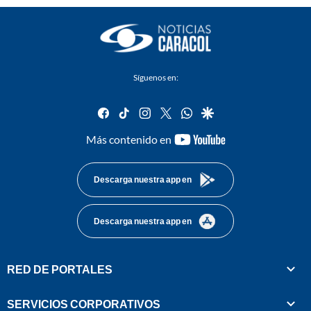
Síguenos en:
facebook
tiktok
instagram
twitter
whatsapp
google
youtube-
Más contenido en
footer
Descarga nuestra app en
Descarga nuestra app en
RED DE PORTALES
SERVICIOS CORPORATIVOS