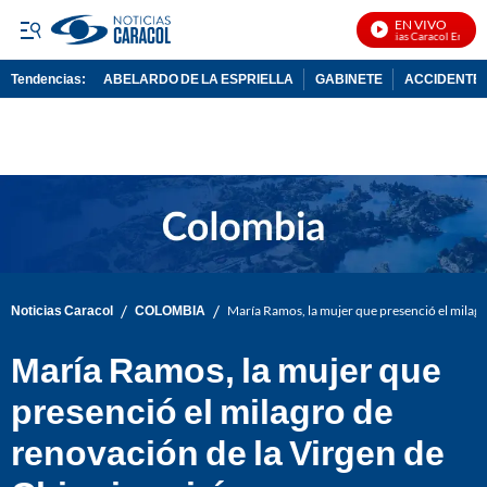
EN VIVO
Noticias Caracol En Vivo
Tendencias:
ABELARDO DE LA ESPRIELLA
GABINETE
ACCIDENTE 
PUBLICIDAD
/
/
Noticias Caracol
COLOMBIA
María Ramos, la mujer que presenció el milagr
María Ramos, la mujer que
presenció el milagro de
renovación de la Virgen de