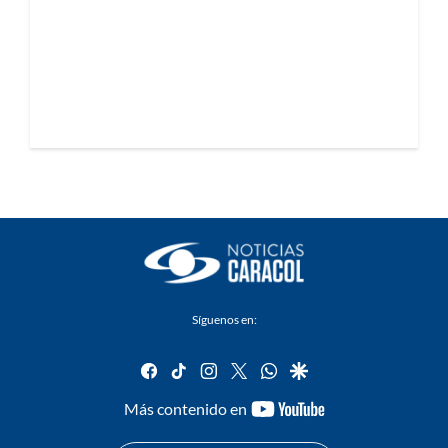
Síguenos en:
facebook
tiktok
instagram
twitter
whatsapp
google
youtube-
Más contenido en
footer