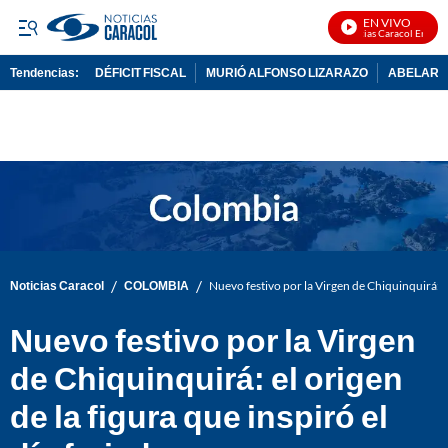
EN VIVO
Noticias Caracol En Vivo
Tendencias:
DÉFICIT FISCAL
MURIÓ ALFONSO LIZARAZO
ABELARDO
PUBLICIDAD
/
/
Noticias Caracol
COLOMBIA
Nuevo festivo por la Virgen de Chiquinquirá: el 
Nuevo festivo por la Virgen
de Chiquinquirá: el origen
de la figura que inspiró el