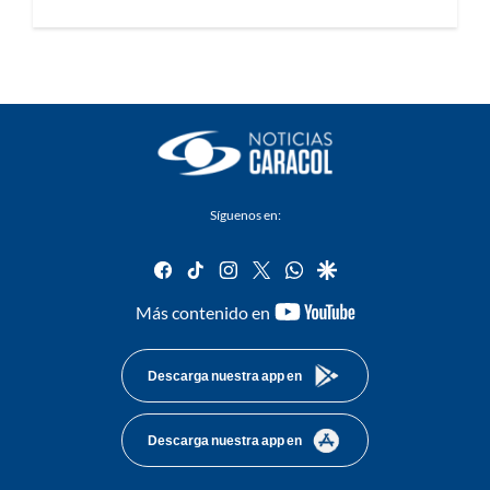
Síguenos en:
facebook
tiktok
instagram
twitter
whatsapp
google
youtube-
Más contenido en
footer
Descarga nuestra app en
Descarga nuestra app en