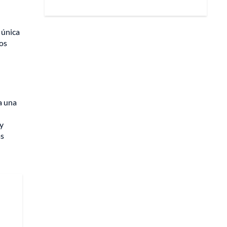
 única
ros
a una
 y
as