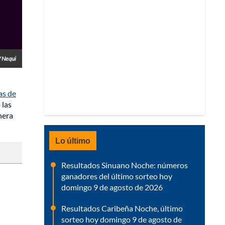
/ Nequi
as de
 las
nera
Lo último
Resultados Sinuano Noche: números
ganadores del último sorteo hoy
domingo 9 de agosto de 2026
Resultados Caribeña Noche, último
sorteo hoy domingo 9 de agosto de