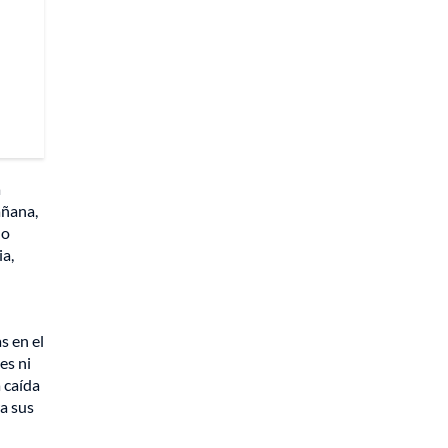
a
añana,
 o
ia,
s en el
es ni
 caída
a sus