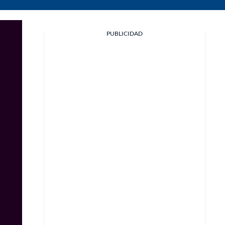
PUBLICIDAD
Facebook
X
Whatsapp
Copiar enlace
Telegram
LinkedIn