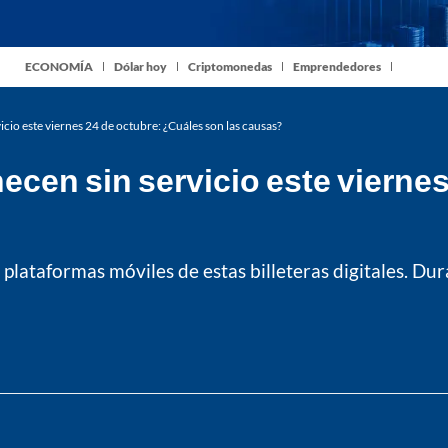
ECONOMÍA
Dólar hoy
Criptomonedas
Emprendedores
io este viernes 24 de octubre: ¿Cuáles son las causas?
cen sin servicio este viernes
s plataformas móviles de estas billeteras digitales. D