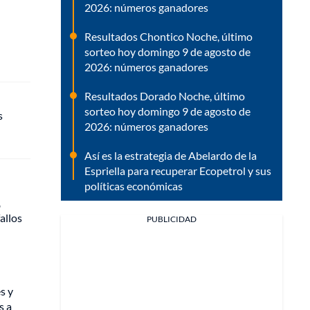
2026: números ganadores
Resultados Chontico Noche, último
sorteo hoy domingo 9 de agosto de
2026: números ganadores
Resultados Dorado Noche, último
sorteo hoy domingo 9 de agosto de
s
2026: números ganadores
Así es la estrategia de Abelardo de la
Espriella para recuperar Ecopetrol y sus
políticas económicas
,
allos
PUBLICIDAD
s y
s a