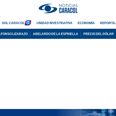
GOL CARACOL
UNIDAD INVESTIGATIVA
ECONOMÍA
REPORTA
LFONSO LIZARAZO
ABELARDO DE LA ESPRIELLA
PRECIO DEL DÓLAR
PUBLICIDAD