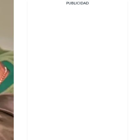
PUBLICIDAD
Facebook
X
Whatsapp
Copiar enlace
Telegram
LinkedIn