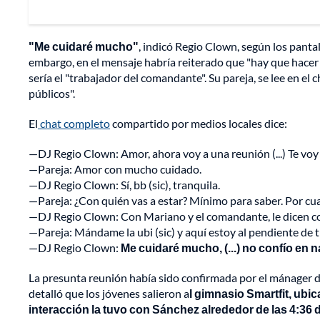
"Me cuidaré mucho"
, indicó Regio Clown, según los panta
embargo, en el mensaje habría reiterado que "hay que hacer n
sería el "trabajador del comandante". Su pareja, se lee en el c
públicos".
El
chat completo
compartido por medios locales dice:
—DJ Regio Clown: Amor, ahora voy a una reunión (...) Te voy 
—Pareja: Amor con mucho cuidado.
—DJ Regio Clown: Sí, bb (sic), tranquila.
—Pareja: ¿Con quién vas a estar? Mínimo para saber. Por cua
—DJ Regio Clown: Con Mariano y el comandante, le dicen c
—Pareja: Mándame la ubi (sic) y aquí estoy al pendiente de ti
—DJ Regio Clown:
Me cuidaré mucho, (...) no confío en 
La presunta reunión había sido confirmada por el mánager d
detalló que los jóvenes salieron a
l gimnasio Smartfit, ubi
interacción la tuvo con Sánchez alrededor de las 4:36 