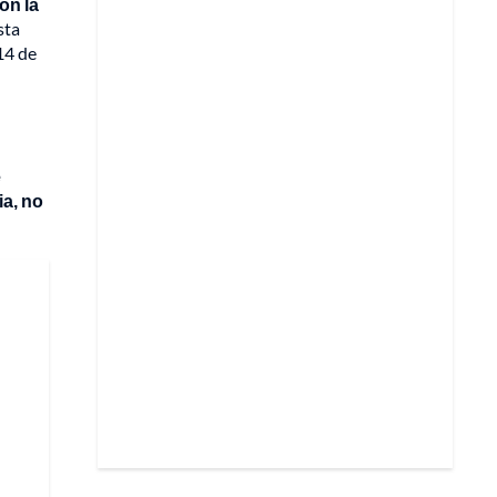
on la
sta
14 de
e
ia, no