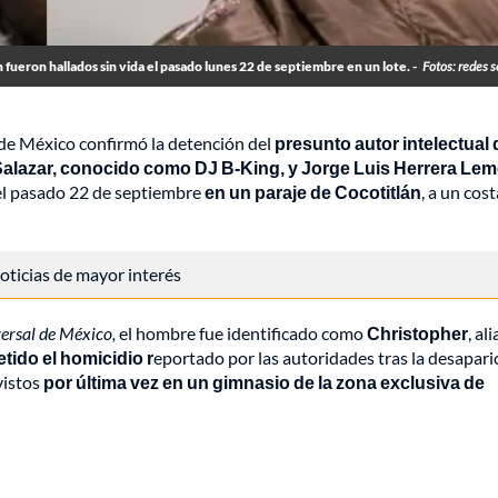
fueron hallados sin vida el pasado lunes 22 de septiembre en un lote. -
Fotos: redes s
o de México confirmó la detención del
presunto autor intelectual 
alazar, conocido como DJ B-King, y Jorge Luis Herrera Lem
el pasado 22 de septiembre
en un paraje de Cocotitlán
, a un cos
 noticias de mayor interés
versal de México,
el hombre fue identificado como
Christopher
, ali
ido el homicidio r
eportado por las autoridades tras la desapari
vistos
por última vez en un gimnasio de la zona exclusiva de