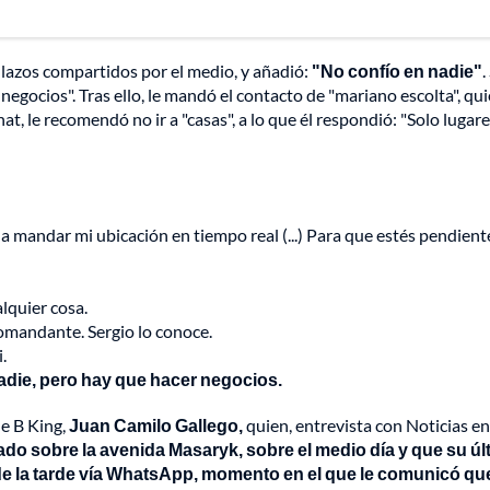
llazos compartidos por el medio, y añadió:
"No confío en nadie"
.
egocios". Tras ello, le mandó el contacto de "mariano escolta", qu
hat, le recomendó no ir a "casas", a lo que él respondió: "Solo lugar
a mandar mi ubicación en tiempo real (...) Para que estés pendient
lquier cosa.
omandante. Sergio lo conoce.
.
nadie, pero hay que hacer negocios.
e B King,
Juan Camilo Gallego,
quien, entrevista con Noticias en 
cado sobre la avenida Masaryk, sobre el medio día y que su úl
de la tarde vía WhatsApp, momento en el que le comunicó que