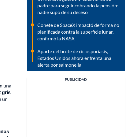
padre para seguir cobrando la pensión:
nadie supo de su deceso
Cohete de SpaceX impactó de forma no
planificada contra la superficie lunar,
confirmó la NASA
Aparte del brote de ciclosporiasis,
Estados Unidos ahora enfrenta una
alerta por salmonella
PUBLICIDAD
en una
 gris
n un
nidas