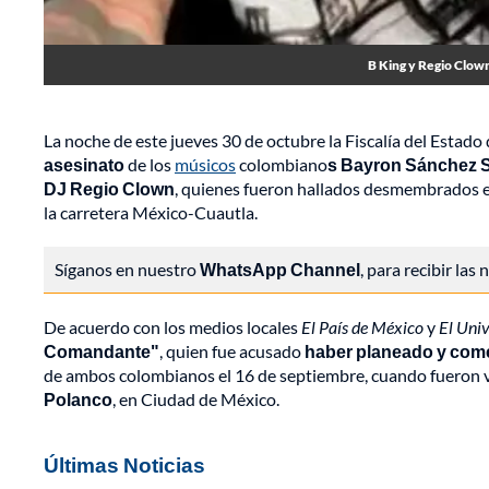
B King y Regio Clown 
La noche de este jueves 30 de octubre la Fiscalía del Estad
asesinato
de los
músicos
colombiano
s Bayron Sánchez S
DJ Regio Clown
, quienes fueron hallados desmembrados 
la carretera México-Cuautla.
Síganos en nuestro
WhatsApp Channel
, para recibir las
De acuerdo con los medios locales
El País de México
y
El Uni
Comandante"
, quien fue acusado
haber planeado y comet
de ambos colombianos el 16 de septiembre, cuando fueron 
Polanco
, en Ciudad de México.
Últimas Noticias