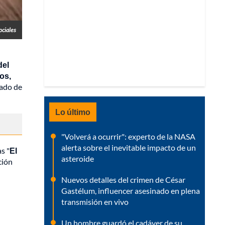
ociales
del
os,
tado de
Lo último
"Volverá a ocurrir": experto de la NASA
alerta sobre el inevitable impacto de un
as "
El
asteroide
ción
Nuevos detalles del crimen de César
Gastélum, influencer asesinado en plena
transmisión en vivo
Un hombre guardó el cadáver de su