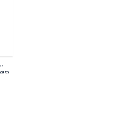
ue
za es