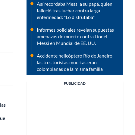
Así recordaba Messi a su papá, quien
falleció tras luchar contra larga
enfermedad: "Lo disfrutaba"
Informes policiales revelan supuestas
amenazas de muerte contra Lionel
Messi en Mundial de EE. UU.
Accidente helicóptero Río de Janeiro:
las tres turistas muertas eran
colombianas de la misma familia
PUBLICIDAD
las
que