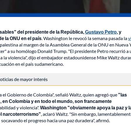
nsables" del presidente de la República,
Gustavo Petro
, y
de la ONU en el país
. Washington le revocó la semana pasada la
v
palestina al margen de la Asamblea General de la ONU en Nueva Y
cer" a su homólogo Donald Trump. "El presidente Petro recurrió a
a a la violencia", dijo el embajador estadounidense Mike Waltz dura
tuación en el país sudamericano.
 noticias de mayor interés
ta el Gobierno de Colombia", señaló Waltz, quien agregó que
"las
dad, en Colombia y en todo el mundo, son francamente
bilidad y violencia".
Washington "obviamente apoya la paz y l
el narcoterrorismo"
, aclaró Waltz. "Sin embargo, lamentablemente
 socavando el progreso hacia una paz duradera", afirmó.