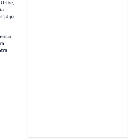
 Uribe,
ia
", dijo
lencia
ra
ntra