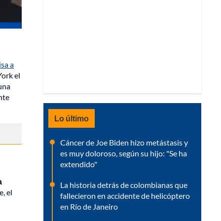
isa a
ork el
 una
nte
Lo último
Cáncer de Joe Biden hizo metástasis y
es muy doloroso, según su hijo: "Se ha
extendido"
a
La historia detrás de colombianas que
, el
fallecieron en accidente de helicóptero
en Río de Janeiro