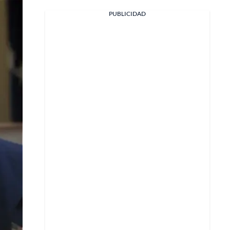
PUBLICIDAD
Facebook
X
Whatsapp
Copiar enlace
Telegram
LinkedIn