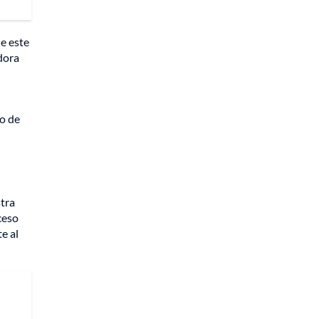
e este
adora
io de
stra
ceso
e al