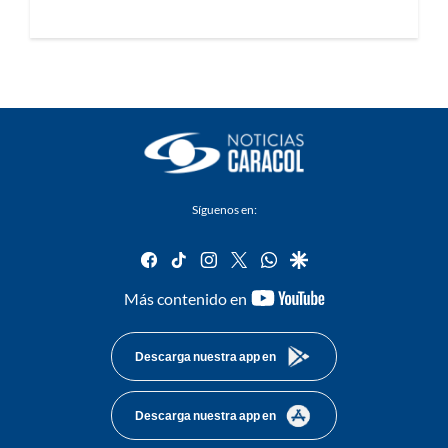
Síguenos en:
facebook
tiktok
instagram
twitter
whatsapp
google
youtube-
Más contenido en
footer
Descarga nuestra app en
Descarga nuestra app en