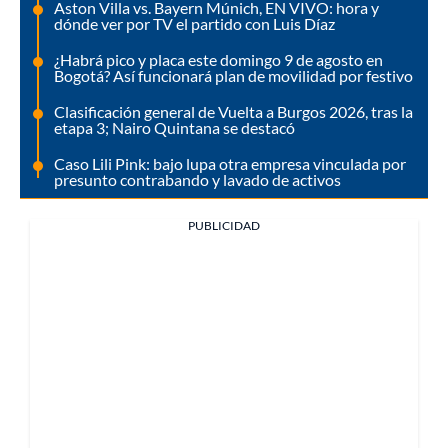
Aston Villa vs. Bayern Múnich, EN VIVO: hora y
dónde ver por TV el partido con Luis Díaz
¿Habrá pico y placa este domingo 9 de agosto en
Bogotá? Así funcionará plan de movilidad por festivo
Clasificación general de Vuelta a Burgos 2026, tras la
etapa 3; Nairo Quintana se destacó
Caso Lili Pink: bajo lupa otra empresa vinculada por
presunto contrabando y lavado de activos
PUBLICIDAD