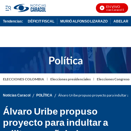
EN VIVO
Noticias Caracol En Viv
Tendencias:
DÉFICIT FISCAL
MURIÓ ALFONSO LIZARAZO
ABELARDO
PUBLICIDAD
ELECCIONES COLOMBIA
Elecciones presidenciales
Elecciones Congreso
/
/
Noticias Caracol
POLÍTICA
Álvaro Uribe propuso proyecto para indultar a mi
Álvaro Uribe propuso
proyecto para indultar a