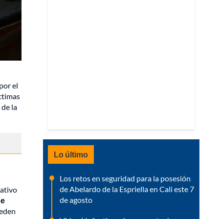
por el
íctimas
 de la
Lo último
Los retos en seguridad para la posesión
de Abelardo de la Espriella en Cali este 7
rativo
de agosto
ue
ueden