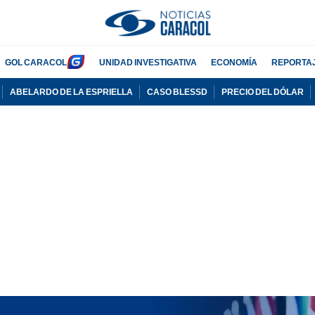
GOL CARACOL
UNIDAD INVESTIGATIVA
ECONOMÍA
REPORTA
ABELARDO DE LA ESPRIELLA
CASO BLESSD
PRECIO DEL DÓLAR
PUBLICIDAD