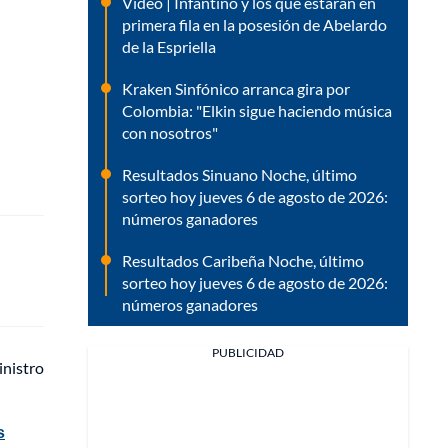
Video | Infantino y los que estarán en
primera fila en la posesión de Abelardo
de la Espriella
Kraken Sinfónico arranca gira por
Colombia: "Elkin sigue haciendo música
con nosotros"
Resultados Sinuano Noche, último
sorteo hoy jueves 6 de agosto de 2026:
números ganadores
Resultados Caribeña Noche, último
sorteo hoy jueves 6 de agosto de 2026:
números ganadores
PUBLICIDAD
inistro
s