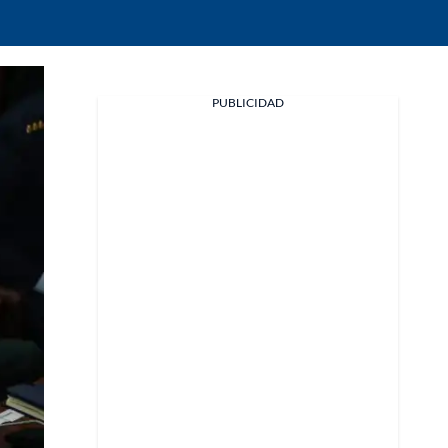
Facebook
PUBLICIDAD
X
Whatsapp
Copiar enlace
Telegram
LinkedIn