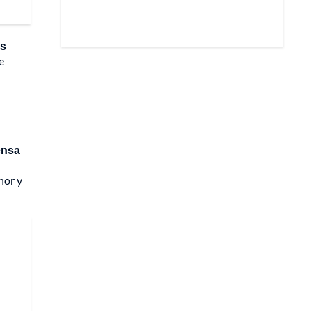
os
e
ensa
nor y