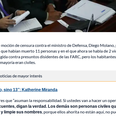
e moción de censura contra el ministro de Defensa, Diego Molano, 
o que habían muerto 11 personas y en el que ahora se habla de 2 v
igida contra presuntos disidentes de las FARC, pero los habitantes
ayoría eran civiles.
 noticias de mayor interés
, sino 13”: Katherine Miranda
ares que “asuman la responsabilidad. Si ustedes van a hacer un ope
ncuentes, digan la verdad. Los demás son personas civiles q
e y limpie sus nombres
, porque ellos ahorita no están aquí, no p