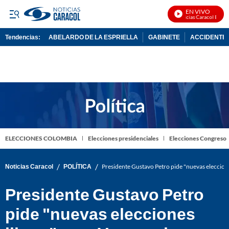
EN VIVO
Noticias Caracol En Vivo
Tendencias:
ABELARDO DE LA ESPRIELLA
GABINETE
ACCIDENTE 
PUBLICIDAD
ELECCIONES COLOMBIA
Elecciones presidenciales
Elecciones Congreso
/
/
Noticias Caracol
POLÍTICA
Presidente Gustavo Petro pide "nuevas eleccion
Presidente Gustavo Petro
pide "nuevas elecciones