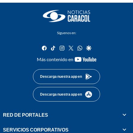
Síguenos en:
facebook
tiktok
instagram
twitter
whatsapp
google
youtube-
Más contenido en
footer
Descarga nuestra app en
Descarga nuestra app en
RED DE PORTALES
SERVICIOS CORPORATIVOS