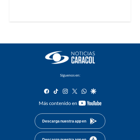
Síguenos en:
facebook
tiktok
instagram
twitter
whatsapp
google
youtube-
Más contenido en
footer
Descarga nuestra app en
Descarga nuestra app en