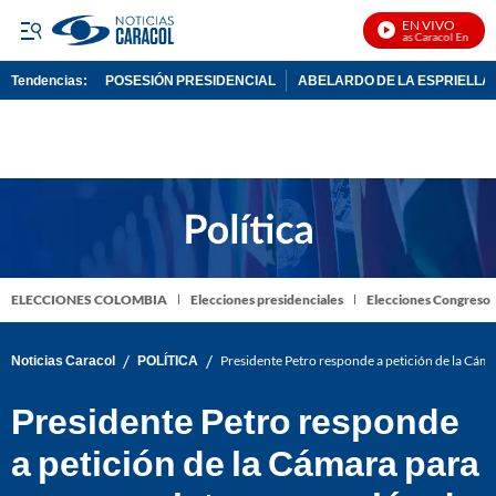
EN VIVO
Noticias Caracol En Vivo
Tendencias:
POSESIÓN PRESIDENCIAL
ABELARDO DE LA ESPRIELLA
PUBLICIDAD
ELECCIONES COLOMBIA
Elecciones presidenciales
Elecciones Congreso
/
/
Noticias Caracol
POLÍTICA
Presidente Petro responde a petición de la Cám
Presidente Petro responde
a petición de la Cámara para