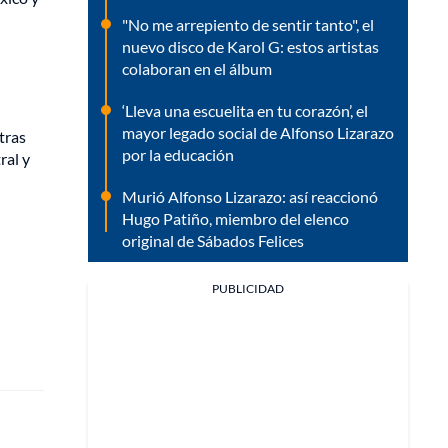
"No me arrepiento de sentir tanto", el
nuevo disco de Karol G: estos artistas
colaboran en el álbum
‘Lleva una escuelita en tu corazón’, el
mayor legado social de Alfonso Lizarazo
tras
por la educación
ral y
Murió Alfonso Lizarazo: así reaccionó
Hugo Patiño, miembro del elenco
original de Sábados Felices
PUBLICIDAD