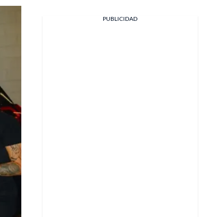
PUBLICIDAD
Facebook
X
Whatsapp
Copiar enlace
Telegram
LinkedIn