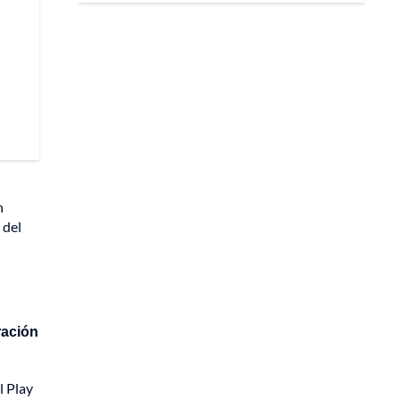
n
 del
ración
l Play