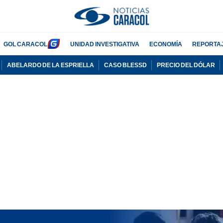
GOL CARACOL
UNIDAD INVESTIGATIVA
ECONOMÍA
REPORTA
ABELARDO DE LA ESPRIELLA
CASO BLESSD
PRECIO DEL DÓLAR
PUBLICIDAD