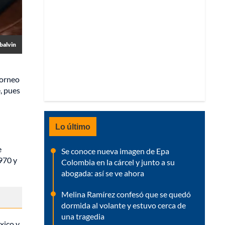
jbalvin
torneo
, pues
Lo último
e
Se conoce nueva imagen de Epa
1970 y
Colombia en la cárcel y junto a su
abogada: así se ve ahora
Melina Ramírez confesó que se quedó
dormida al volante y estuvo cerca de
una tragedia
xico y