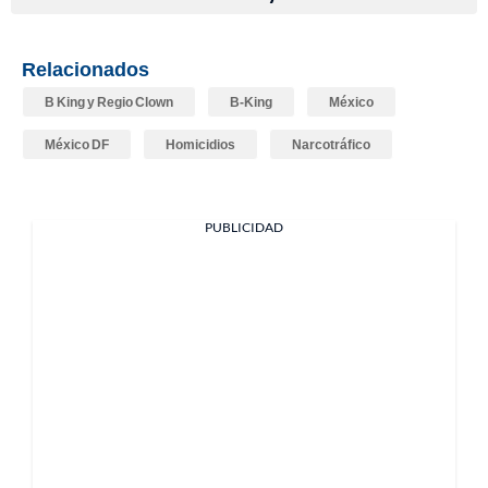
Relacionados
B King y Regio Clown
B-King
México
México DF
Homicidios
Narcotráfico
PUBLICIDAD