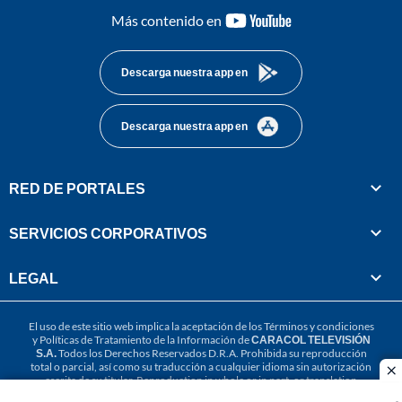
youtube-
Más contenido en
footer
Descarga nuestra app en
Descarga nuestra app en
RED DE PORTALES
SERVICIOS CORPORATIVOS
LEGAL
El uso de este sitio web implica la aceptación de los
Términos y condiciones
y
Políticas de Tratamiento de la Información
de
CARACOL TELEVISIÓN
S.A.
Todos los Derechos Reservados D.R.A. Prohibida su reproducción
total o parcial, así como su traducción a cualquier idioma sin autorización
cl
escrita de su titular. Reproduction in whole or in part, or translation
without written permission is prohibited. All rights reserved 2025.