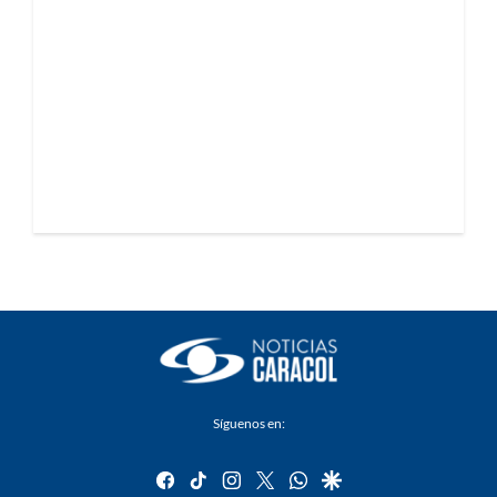
Síguenos en:
facebook
tiktok
instagram
twitter
whatsapp
google