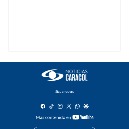
Síguenos en:
facebook
tiktok
instagram
twitter
whatsapp
google
youtube-
Más contenido en
footer