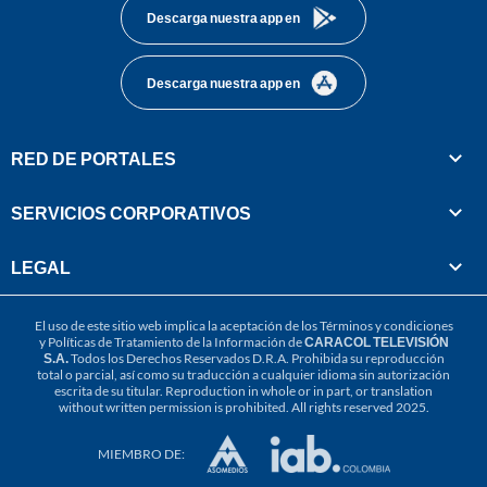
Descarga nuestra app en
Descarga nuestra app en
RED DE PORTALES
SERVICIOS CORPORATIVOS
LEGAL
El uso de este sitio web implica la aceptación de los
Términos y condiciones
y
Políticas de Tratamiento de la Información
de
CARACOL TELEVISIÓN
S.A.
Todos los Derechos Reservados D.R.A. Prohibida su reproducción
total o parcial, así como su traducción a cualquier idioma sin autorización
escrita de su titular. Reproduction in whole or in part, or translation
without written permission is prohibited. All rights reserved 2025.
MIEMBRO DE: