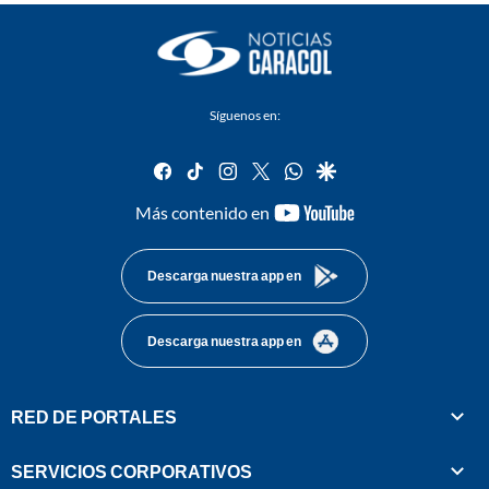
Síguenos en:
facebook
tiktok
instagram
twitter
whatsapp
google
youtube-
Más contenido en
footer
Descarga nuestra app en
Descarga nuestra app en
RED DE PORTALES
SERVICIOS CORPORATIVOS