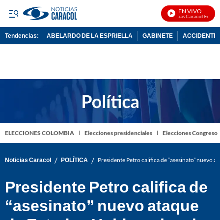
EN VIVO
Noticias Caracol En Vivo
Tendencias:
ABELARDO DE LA ESPRIELLA
GABINETE
ACCIDENTE 
PUBLICIDAD
ELECCIONES COLOMBIA
Elecciones presidenciales
Elecciones Congreso
/
/
Noticias Caracol
POLÍTICA
Presidente Petro califica de “asesinato” nuevo a
Presidente Petro califica de
“asesinato” nuevo ataque