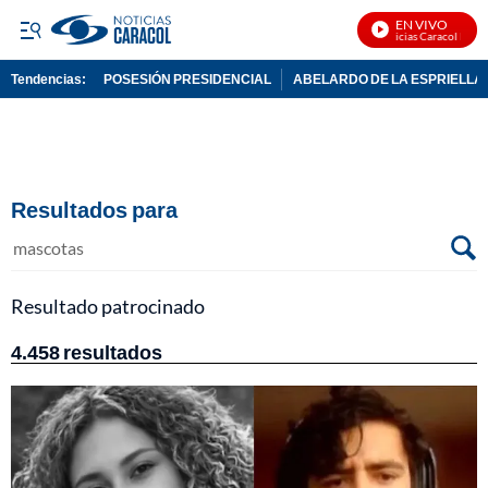
EN VIVO
Noticias Caracol En Vivo
Tendencias:
POSESIÓN PRESIDENCIAL
ABELARDO DE LA ESPRIELLA
PUBLICIDAD
Resultados para
B
Resultado patrocinado
4.458 resultados