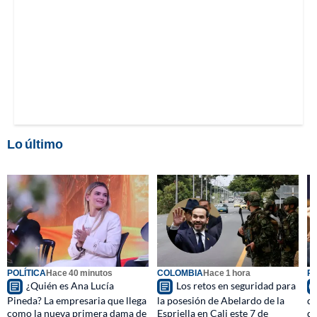
Lo último
POLÍTICA
Hace 40 minutos
COLOMBIA
Hace 1 hora
PO
¿Quién es Ana Lucía
Los retos en seguridad para
Pineda? La empresaria que llega
la posesión de Abelardo de la
de
como la nueva primera dama de
Espriella en Cali este 7 de
du