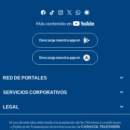
facebook
tiktok
instagram
twitter
whatsapp
google
youtube-
Más contenido en
footer
Descarga nuestra app en
Descarga nuestra app en
RED DE PORTALES
SERVICIOS CORPORATIVOS
LEGAL
El uso de este sitio web implica la aceptación de los
Términos y condiciones
y
Políticas de Tratamiento de la Información
de
CARACOL TELEVISIÓN