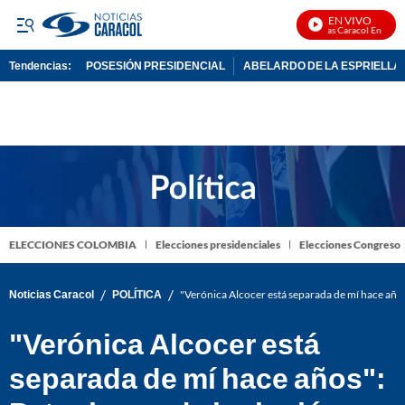
EN VIVO
Noticias Caracol En Vivo
Tendencias:
POSESIÓN PRESIDENCIAL
ABELARDO DE LA ESPRIELLA
PUBLICIDAD
ELECCIONES COLOMBIA
Elecciones presidenciales
Elecciones Congreso
/
/
Noticias Caracol
POLÍTICA
"Verónica Alcocer está separada de mí hace años"
"Verónica Alcocer está
separada de mí hace años":